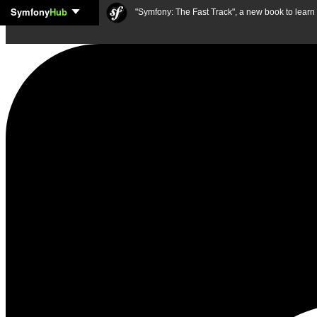
Symfony
Hub
Skip to content
"Symfony: The Fast Track", a new book to lear