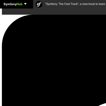
Symfony
Hub
Skip to content
"Symfony: The Fast Track", a new book to lear