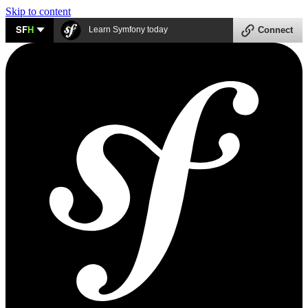
Skip to content
SF
H
Learn Symfony today
Connect