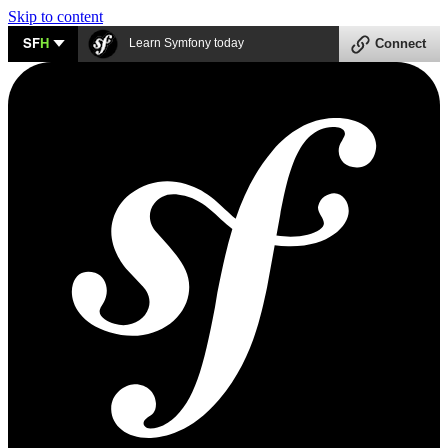
Skip to content
SF
H
Learn Symfony today
Connect