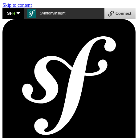
Skip to content
SF
H
SymfonyInsight
Connect